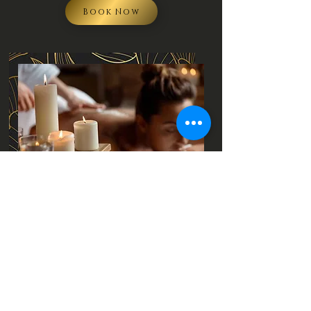
Book Now
Le massage à la bougie
chaude
Le massage à la bougie chaude est un
massage à l'huile chaude provenant d'un
pot chaud, pour favoriser la détoxification,