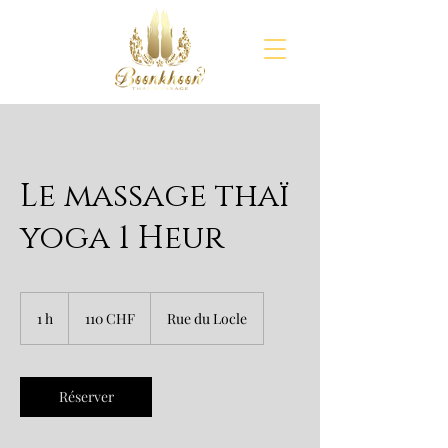
Le massage thaï
yoga 1 Heur
110
francs
1 h
1
110 CHF
Rue du Locle
suisses
Réserver