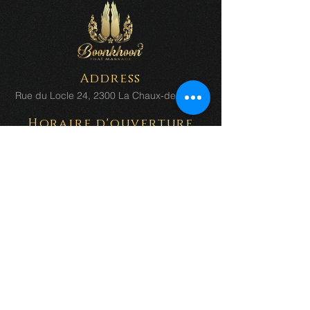
Address
Rue du Locle 24, 2300 La Chaux-de-Fonds
Horaire d'ouverture
Mardi - Mercredi et Vendredi : 09h00 -
19h00
Jeudi : 09h00 - 20h00
Samedi : 10h00 - 18h00
(Le dernier client est reçu une heure avant
la fermeture)
Dimanche - Lundi :
Fermé
(mais possible sur rendez-vous
uniquement)
Il y a des places de parcs disponibles à
proximité
(Passage des Lundis Bleus derrière le
salon)